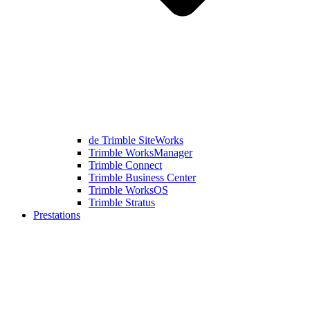
de Trimble SiteWorks
Trimble WorksManager
Trimble Connect
Trimble Business Center
Trimble WorksOS
Trimble Stratus
Prestations