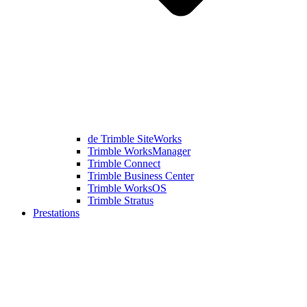
de Trimble SiteWorks
Trimble WorksManager
Trimble Connect
Trimble Business Center
Trimble WorksOS
Trimble Stratus
Prestations