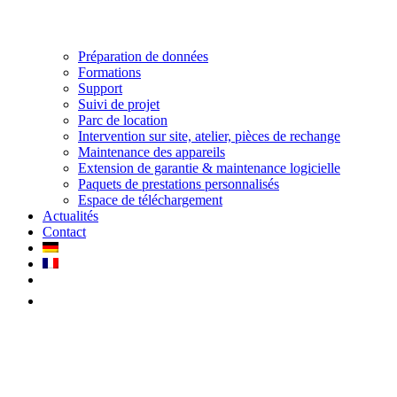
Préparation de données
Formations
Support
Suivi de projet
Parc de location
Intervention sur site, atelier, pièces de rechange
Maintenance des appareils
Extension de garantie & maintenance logicielle
Paquets de prestations personnalisés
Espace de téléchargement
Actualités
Contact