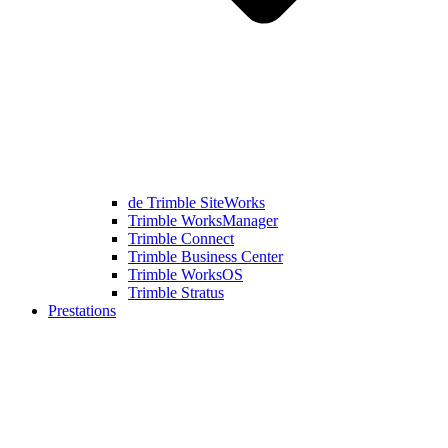
de Trimble SiteWorks
Trimble WorksManager
Trimble Connect
Trimble Business Center
Trimble WorksOS
Trimble Stratus
Prestations