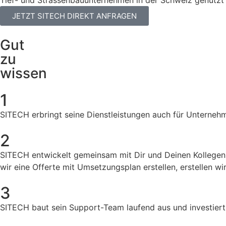
Tief- und Strassenbauunternehmen in der Schweiz genutzt
JETZT SITECH DIREKT ANFRAGEN
Gut
zu
wissen
1
SITECH erbringt seine Dienstleistungen auch für Unterneh
2
SITECH entwickelt gemeinsam mit Dir und Deinen Kollegen 
wir eine Offerte mit Umsetzungsplan erstellen, erstellen w
3
SITECH baut sein Support-Team laufend aus und investiert 