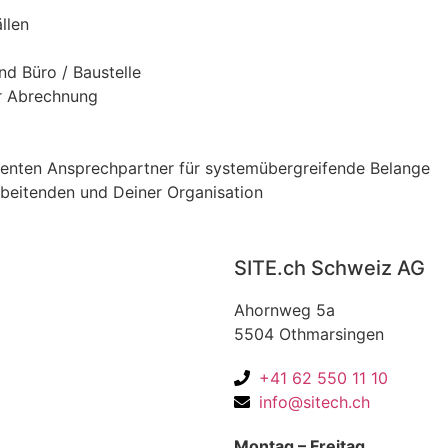
llen
d Büro / Baustelle
ur Abrechnung
tenten Ansprechpartner für systemübergreifende Belange
rbeitenden und Deiner Organisation
SITE.ch Schweiz AG
Ahornweg 5a
5504 Othmarsingen
+41 62 550 11 10
info@sitech.ch
Montag – Freitag